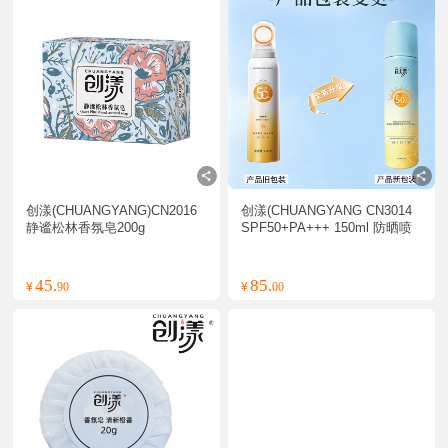
创漾(CHUANGYANG)CN2016
创漾(CHUANGYANG CN3014 
静谧松林香氛皂200g
SPF50+PA+++ 150ml 防晒喷
雾1.00支/瓶(计价单位:瓶)
45.
85.
¥
90
¥
00