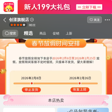
创漾旗舰店
3
粉丝
精选
商品
促销
上新
本店热卖