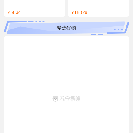
雾+薄荷精华油+清爽舒缓膏
+紫草膏)(计价单位:套)
58.
180.
¥
00
¥
00
精选好物